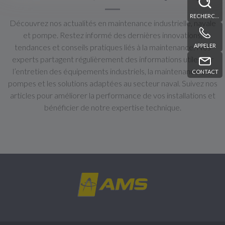
RECHERCHE
Découvrez nos actualités en maintenance industrielle, navale
et pompe. Restez informé des dernières innovations,
APPELER
tendances et conseils pratiques liés à la maintenance. Nos
experts partagent régulièrement des informations utiles sur
l’entretien des équipements industriels, la maintenance des
CONTACT
pompes et les solutions adaptées au secteur naval. Suivez nos
articles pour améliorer la performance de vos installations et
bénéficier de notre expertise technique.